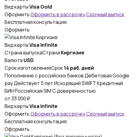
Вид карты
Visa Gold
Оформить
Оформить в рассрочку
Срочный выпуск
Бесплатная консультация
Оформить
Вид карты
Visa Infinite
Страна выпуска
Страна
Киргизия
Валюта
USD
Срок изготовления
Срок
14 раб. дней
Пополнение с российских банков
Дебетовая
Google
pay
Действует 5 лет
Исходящий SWIFT
Кредитный
БИН
Российская SIM
С доверенностью
от
33 000
₽
Вид карты
Visa Infinite
Оформить
Оформить в рассрочку
Срочный выпуск
Бесплатная консультация
Оформить