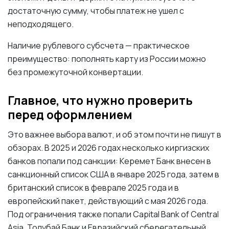
достаточную сумму, чтобы платеж не ушел с
неподходящего.
Наличие рублевого субсчета — практическое
преимущество: пополнять карту из России можно
без промежуточной конвертации.
Главное, что нужно проверить
перед оформлением
Это важнее выбора валют, и об этом почти не пишут в
обзорах. В 2025 и 2026 годах несколько киргизских
банков попали под санкции: Керемет Банк внесен в
санкционный список США в январе 2025 года, затем в
британский список в феврале 2025 года и в
европейский пакет, действующий с мая 2026 года.
Под ограничения также попали Capital Bank of Central
Asia, Толубай Банк и Евразийский сберегательный