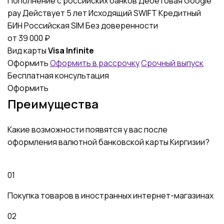
Пополнение с российских банков
Дебетовая
Google
pay
Действует 5 лет
Исходящий SWIFT
Кредитный
БИН
Российская SIM
Без доверенности
от
39 000
₽
Вид карты
Visa Infinite
Оформить
Оформить в рассрочку
Срочный выпуск
Бесплатная консультация
Оформить
Преимущества
Какие возможности появятся у вас после
оформления валютной банковской карты Киргизии?
01
Покупка товаров в иностранных интернет-магазинах
02