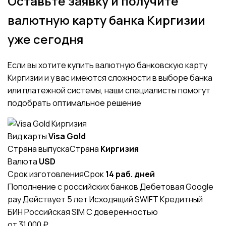
Оставьте заявку и получите
валютную карту банка Киргизии
уже сегодня
Если вы хотите купить валютную банковскую карту
Киргизии и у вас имеются сложности в выборе банка
или платежной системы, наши специалисты помогут
подобрать оптимальное решение
Вид карты
Visa Gold
Страна выпуска
Страна
Киргизия
Валюта
USD
Срок изготовления
Срок
14 раб. дней
Пополнение с российских банков
Дебетовая
Google
pay
Действует 5 лет
Исходящий SWIFT
Кредитный
БИН
Российская SIM
С доверенностью
от
31 000
₽