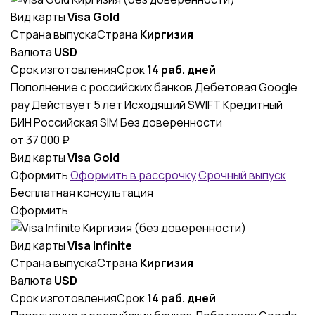
Вид карты
Visa Gold
Страна выпуска
Страна
Киргизия
Валюта
USD
Срок изготовления
Срок
14 раб. дней
Пополнение с российских банков
Дебетовая
Google
pay
Действует 5 лет
Исходящий SWIFT
Кредитный
БИН
Российская SIM
Без доверенности
от
37 000
₽
Вид карты
Visa Gold
Оформить
Оформить в рассрочку
Срочный выпуск
Бесплатная консультация
Оформить
Вид карты
Visa Infinite
Страна выпуска
Страна
Киргизия
Валюта
USD
Срок изготовления
Срок
14 раб. дней