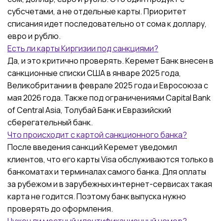
субсчетами, а не отдельные карты. Приоритет
списания идет последовательно от сома к доллару,
евро и рублю.
Есть ли карты Киргизии под санкциями?
Да, и это критично проверять. Керемет Банк внесен в
санкционные списки США в январе 2025 года,
Великобритании в феврале 2025 года и Евросоюза с
мая 2026 года. Также под ограничениями Capital Bank
of Central Asia, Толубай Банк и Евразийский
сберегательный банк.
Что происходит с картой санкционного банка?
После введения санкций Керемет уведомил
клиентов, что его карты Visa обслуживаются только в
банкоматах и терминалах самого банка. Для оплаты
за рубежом и в зарубежных интернет-сервисах такая
карта не годится. Поэтому банк выпуска нужно
проверять до оформления.