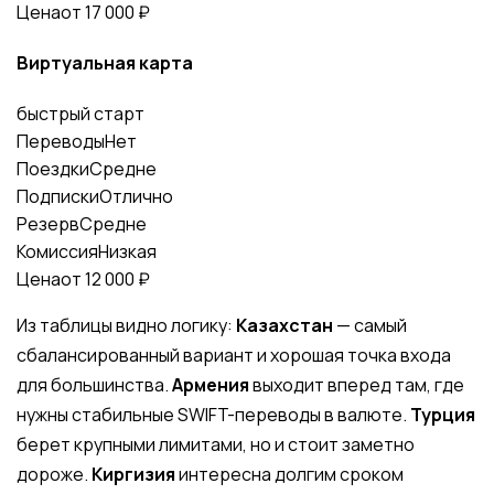
Цена
от 17 000 ₽
Виртуальная карта
быстрый старт
Переводы
Нет
Поездки
Средне
Подписки
Отлично
Резерв
Средне
Комиссия
Низкая
Цена
от 12 000 ₽
Из таблицы видно логику:
Казахстан
— самый
сбалансированный вариант и хорошая точка входа
для большинства.
Армения
выходит вперед там, где
нужны стабильные SWIFT-переводы в валюте.
Турция
берет крупными лимитами, но и стоит заметно
дороже.
Киргизия
интересна долгим сроком