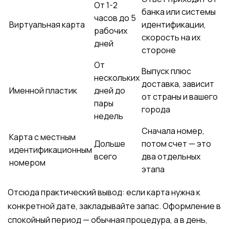
От 1-2
банка или системы
часов до 5
Виртуальная карта
идентификации,
рабочих
скорость на их
дней
стороне
От
Выпуск плюс
нескольких
доставка, зависит
Именной пластик
дней до
от страны и вашего
пары
города
недель
Сначала номер,
Карта с местным
Дольше
потом счет — это
идентификационным
всего
два отдельных
номером
этапа
Отсюда практический вывод: если карта нужна к
конкретной дате, закладывайте запас. Оформление в
спокойный период — обычная процедура, а в день,