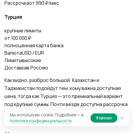
Рассрочка
от 990 ₽/мес
Турция
крупные лимиты
от 100 000 ₽
полноценная карта банка
Валюта
USD / EUR
Лимиты
высокие
Доставка
в Россию
Как видно, разброс большой: Казахстан и
Таджикистан подойдут тем, кому важна доступная
цена, тогда как Турция — это премиальный вариант
под крупные суммы. Почти везде доступна рассрочка
от 990 ₽/мес, а точную стоимость называют после
Мы используем cookie. Подробнее — в
×
Хорошо
подбора банка и тарифа, без скрытых платежей.
политике конфиденциальности
.