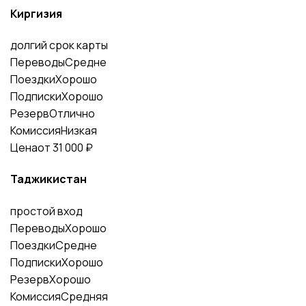
Киргизия
долгий срок карты
Переводы
Средне
Поездки
Хорошо
Подписки
Хорошо
Резерв
Отлично
Комиссия
Низкая
Цена
от 31 000 ₽
Таджикистан
простой вход
Переводы
Хорошо
Поездки
Средне
Подписки
Хорошо
Резерв
Хорошо
Комиссия
Средняя