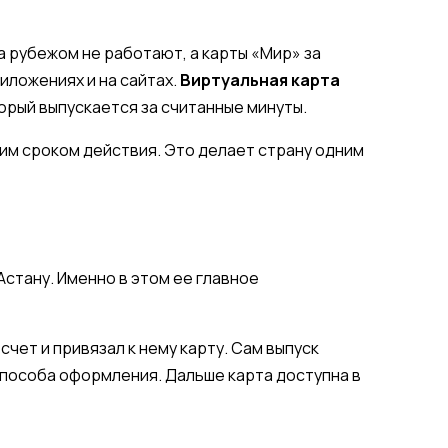
за рубежом не работают, а карты «Мир» за
иложениях и на сайтах.
Виртуальная карта
рый выпускается за считанные минуты.
гим сроком действия. Это делает страну одним
Астану. Именно в этом ее главное
чет и привязал к нему карту. Сам выпуск
 способа оформления. Дальше карта доступна в