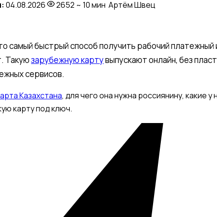
:
04.08.2026
2652
~ 10 мин
Артём Швец
то самый быстрый способ получить рабочий платежный и
т. Такую
зарубежную карту
выпускают онлайн, без пласт
бежных сервисов.
карта Казахстана
, для чего она нужна россиянину, какие у 
ую карту под ключ.