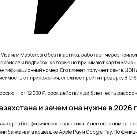
isa или Mastercard без пластика, работает через приложе
рвисов и подписок, которые не принимают карты «Мир» и 
ентификационный номер. Его клиент получает сам: в ЦОН л
висимость от приложения, сложнее пройти проверку 3-D S
ссию — от 12 000 ₽, срок действия до 5 лет, есть рассроч
азахстана и зачем она нужна в 2026 
я карта без физического пластика. У нее есть номер, ср
и банка или в кошельке Apple Pay и Google Pay. По функ