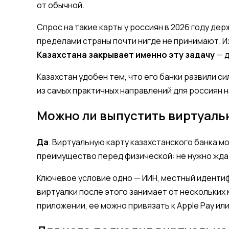
от обычной.
Спрос на такие карты у россиян в 2026 году дер
пределами страны почти нигде не принимают. Из
Казахстана закрывает именно эту задачу
— д
Казахстан удобен тем, что его банки развили с
из самых практичных направлений для россиян 
Можно ли выпустить виртуаль
Да
. Виртуальную карту казахстанского банка м
преимущество перед физической: не нужно ждат
Ключевое условие одно — ИИН, местный идентифи
виртуалки после этого занимает от нескольких 
приложении, ее можно привязать к Apple Pay ил