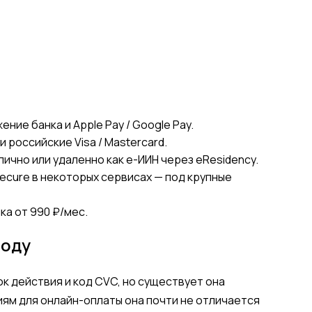
ние банка и Apple Pay / Google Pay.
российские Visa / Mastercard.
ично или удаленно как e-ИИН через eResidency.
ecure в некоторых сервисах — под крупные
ка от 990 ₽/мес.
году
ок действия и код CVC, но существует она
циям для онлайн-оплаты она почти не отличается