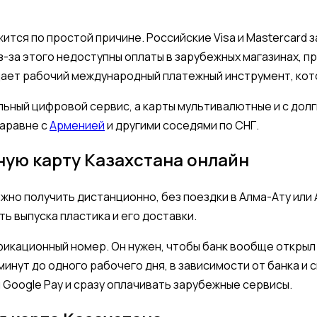
жится по простой причине. Российские Visa и Mastercard 
-за этого недоступны оплаты в зарубежных магазинах, пр
ает рабочий международный платежный инструмент, кото
ильный цифровой сервис, а карты мультивалютные и с дол
наравне с
Арменией
и другими соседями по СНГ.
ную карту Казахстана онлайн
ожно получить дистанционно, без поездки в Алма-Ату или 
ь выпуска пластика и его доставки.
кационный номер. Он нужен, чтобы банк вообще открыл с
минут до одного рабочего дня, в зависимости от банка и
и Google Pay и сразу оплачивать зарубежные сервисы.