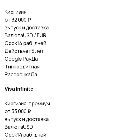
Киргизия
от 32 000 ₽
выпуск и доставка
Валюта
USD / EUR
Срок
14 раб. дней
Действует
5 лет
Google Pay
Да
Тип
кредитная
Рассрочка
Да
Visa Infinite
Киргизия, премиум
от 33 000 ₽
выпуск и доставка
Валюта
USD
Срок
14 раб. дней