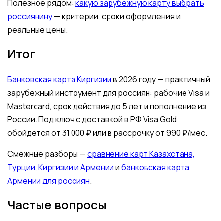
Полезное рядом:
какую зарубежную карту выбрать
россиянину
— критерии, сроки оформления и
реальные цены.
Итог
Банковская карта Киргизии
в 2026 году — практичный
зарубежный инструмент для россиян: рабочие Visa и
Mastercard, срок действия до 5 лет и пополнение из
России. Под ключ с доставкой в РФ Visa Gold
обойдется от 31 000 ₽ или в рассрочку от 990 ₽/мес.
Смежные разборы —
сравнение карт Казахстана,
Турции, Киргизии и Армении
и
банковская карта
Армении для россиян
.
Частые вопросы